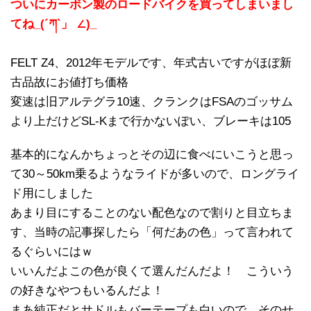
ついにカーボン製のロードバイクを買ってしまいまし
てね_(´ཀ`」 ∠)_
FELT Z4、2012年モデルです、年式古いですがほぼ新
古品故にお値打ち価格
変速は旧アルテグラ10速、クランクはFSAのゴッサム
より上だけどSL-Kまで行かないぽい、ブレーキは105
基本的になんかちょっとその辺に食べにいこうと思っ
て30～50km乗るようなライドが多いので、ロングライ
ド用にしました
あまり目にすることのない配色なので割りと目立ちま
す、当時の記事探したら「何だあの色」って言われて
るぐらいにはｗ
いいんだよこの色が良くて選んだんだよ！ こういう
の好きなやつもいるんだよ！
まあ純正だとサドルもバーテープも白いので、そのせ