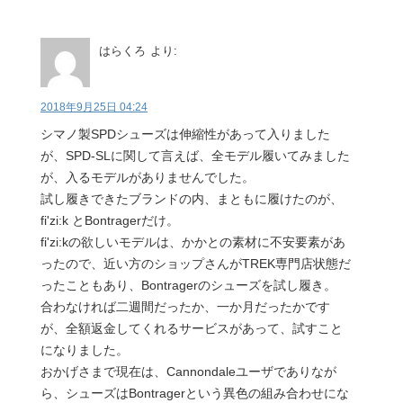
はらくろ
より:
2018年9月25日 04:24
シマノ製SPDシューズは伸縮性があって入りました
が、SPD-SLに関して言えば、全モデル履いてみました
が、入るモデルがありませんでした。
試し履きできたブランドの内、まともに履けたのが、
fi'zi:k とBontragerだけ。
fi'zi:kの欲しいモデルは、かかとの素材に不安要素があ
ったので、近い方のショップさんがTREK専門店状態だ
ったこともあり、Bontragerのシューズを試し履き。
合わなければ二週間だったか、一か月だったかです
が、全額返金してくれるサービスがあって、試すこと
になりました。
おかげさまで現在は、Cannondaleユーザでありなが
ら、シューズはBontragerという異色の組み合わせにな