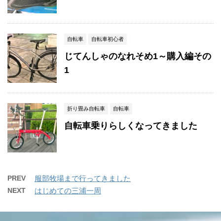
自転車
自転車初心者
じてんしゃのなれそめ1～購入編その
1
折り畳み自転車
自転車
自転車乗りらしくなってきました
PREV
服部牧場まで行ってきました
NEXT
はじめての三浦一周