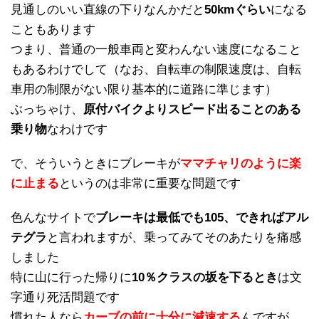
見通しのいい直線の下りなんかだと
50kmぐらい
になる
こともあります
つまり、普通の一般車両と変わんない速度になること
もあるわけでして（なお、自転車の制限速度は、自転
車用の制限がない限り基本的に道路に準じます）
ぶっちゃけ、
原付バイクよりスピード出ることのある
乗り物
なわけです
で、そういうときにブレーキが
ママチャリのように楽
に止まる
というのは非常に重要な問題です
色んなサイトで
ブレーキは最低でも105、できればアル
テグラ
と言われますが、乗ってみてそのあたりを痛感
しました
特に山に行った帰りに
10％クラスの坂を下るとき
は文
字通り死活問題です
慣れた人なら
カーブの前に十分に減速する
んですが、