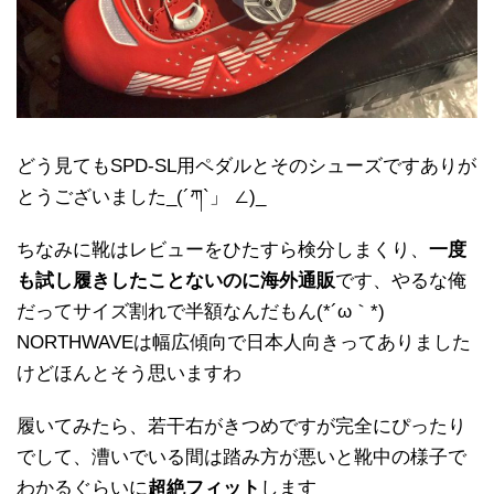
どう見てもSPD-SL用ペダルとそのシューズですありが
とうございました_(´ཀ`」 ∠)_
ちなみに靴はレビューをひたすら検分しまくり、
一度
も試し履きしたことないのに海外通販
です、やるな俺
だってサイズ割れで半額なんだもん(*´ω｀*)
NORTHWAVEは幅広傾向で日本人向きってありました
けどほんとそう思いますわ
履いてみたら、若干右がきつめですが完全にぴったり
でして、漕いでいる間は踏み方が悪いと靴中の様子で
わかるぐらいに
超絶フィット
します