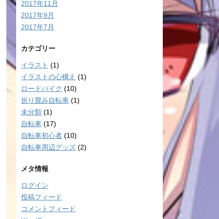
2017年11月
2017年9月
2017年7月
カテゴリー
イラスト
(1)
イラストの心構え
(1)
ロードバイク
(10)
折り畳み自転車
(1)
未分類
(1)
自転車
(17)
自転車初心者
(10)
自転車周辺グッズ
(2)
メタ情報
ログイン
投稿フィード
コメントフィード