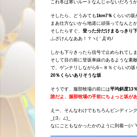
これ冬は寒いルートなんじゃないだろう
そしたら、どうみても
1km7％
くらいの坂が
まあ仕方ないから地道に頑張ってなんと
そしたらすぐ、
登った分だけまるっきり
ふざけんなああ！？ヽ(｀Д´#)ﾉ
しかも下りきったら信号で止められてしま
そして目の前に登坂車線のあるような素
で、ゲンナリしながら6～８％ぐらいの坂
20％くらいありそうな坂
そうです、服部牧場の前には
平均斜度13
誰だよ、服部牧場の手前にちょっと坂が
えー、そんなわけでもちろんビンディン
_(:3」∠)_
なにごともなかったかのように到着ー(∩´∀｀