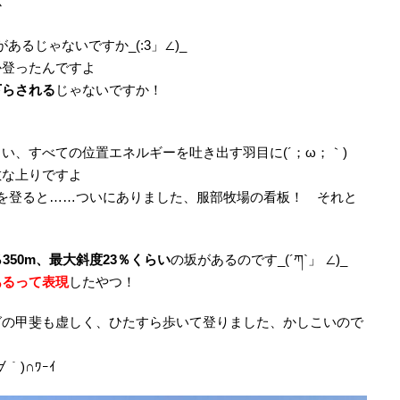
か
あるじゃないですか_(:3」∠)_
か登ったんですよ
下らされる
じゃないですか！
い、すべての位置エネルギーを吐き出す羽目に(´；ω；｀)
敵な上りですよ
を登ると……ついにありました、服部牧場の看板！ それと
％350m、最大斜度23％くらい
の坂があるのです_(´ཀ`」 ∠)_
あるって表現
したやつ！
グの甲斐も虚しく、ひたすら歩いて登りました、かしこいので
)∩ﾜｰｲ