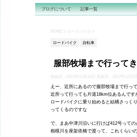
ブログについて
記事一覧
HOME
>
ロードバイク
>
ロードバイク
自転車
服部牧場まで行って
投稿日：2017年12月10日 更新日：
2017年12月2
えー、近所にあるので服部牧場まで行っ
近所って行っても片道18km位あるんですが_
ロードバイクに乗り始めると結構さっく
ってくるのですな
で、まあ中津川沿いに行けば412号って
相模川を座架依橋で渡って、これくらい