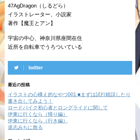
47AgDragon（しるどら）
イラストレーター、小説家
著作【魔王とアン】
宇宙の中心、神奈川県座間在住
近所を自転車でうろついている
twitter
最近の投稿
イラストの心構え的なやつ001 ■まずは試行錯誤したり
書き出してみよう！
ロードバイク初心者とロングライドに関して
伊東に行くなら（帰り編）
伊東に行くなら（行き編）
道志みちに散る